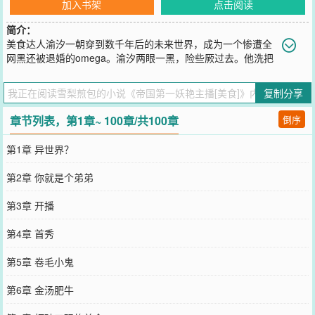
加入书架
点击阅读
简介：
美食达人渝汐一朝穿到数千年后的未来世界，成为一个惨遭全
网黑还被退婚的omega。渝汐两眼一黑，险些厥过去。他洗把
脸振作起来，老子绝世厨艺傍身，当代美食小当家，还能饿死不成？
我不需要男人！他洗完脸，抬头看见镜子里一张美绝人寰的妖艳贱货
复制分享
脸蛋，再次两眼一翻黑。顶着这么一张一看就不是什么正经人的脸蛋
出去招摇说他不稀罕男人，谁会相信？！果不其然，再次全网嘲：黑
章节列表，第1章~ 100章/共100章
倒序
心莲给我滚，别出来勾引人！渝汐气
您要是觉得《
帝国第一妖艳主播[美食]
》还不错的话请不要忘记向您
第1章 异世界？
QQ群和微博微信里的朋友推荐哦！
第2章 你就是个弟弟
第3章 开播
第4章 首秀
第5章 卷毛小鬼
第6章 金汤肥牛