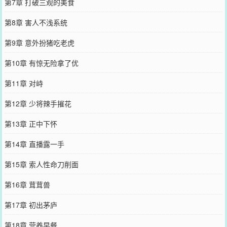
第7章 打破三观的美食
第8章 害人不浅系统
第9章 意外扮猪吃老虎
第10章 有惊无险拿了优
第11章 对峙
第12章 少将辣手摧花
第13章 正中下怀
第14章 直播露一手
第15章 索人性命刀削面
第16章 茸茸兽
第17章 初出茅庐
第18章 营养早餐