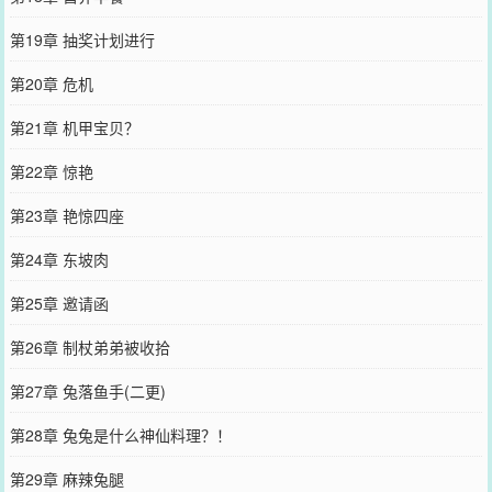
第19章 抽奖计划进行
第20章 危机
第21章 机甲宝贝？
第22章 惊艳
第23章 艳惊四座
第24章 东坡肉
第25章 邀请函
第26章 制杖弟弟被收拾
第27章 兔落鱼手(二更)
第28章 兔兔是什么神仙料理？！
第29章 麻辣兔腿