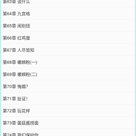
第63章 谈什么
第64章 九宫格
第65章 闹别扭
第66章 红鸡蛋
第67章 人尽皆知
第68章 螺蛳粉(一)
第69章 螺蛳粉(二)
第70章 悔婚？
第71章 扯证！
第72章 玩花样
第73章 菌菇酱捞面
第74章 我们保护你