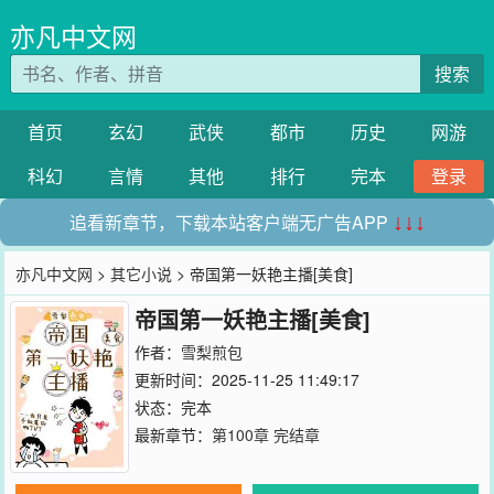
亦凡中文网
搜索
首页
玄幻
武侠
都市
历史
网游
科幻
言情
其他
排行
完本
登录
追看新章节，下载本站客户端无广告APP
↓↓↓
亦凡中文网
>
其它小说
> 帝国第一妖艳主播[美食]
帝国第一妖艳主播[美食]
作者：
雪梨煎包
更新时间：2025-11-25 11:49:17
状态：完本
最新章节：
第100章 完结章